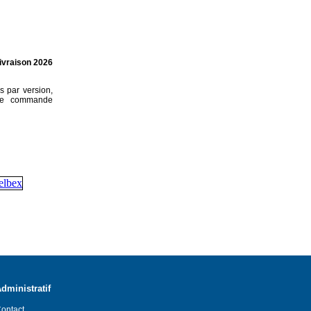
ivraison 2026
s par version,
tre commande
dministratif
ontact