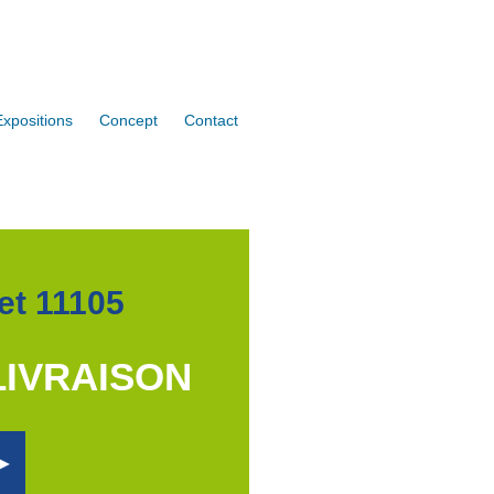
Expositions
Concept
Contact
et 11105
LIVRAISON
S►