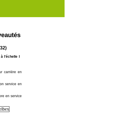
eautés
/32)
à l'échelle I
ur carrière en
son service en
ore en service