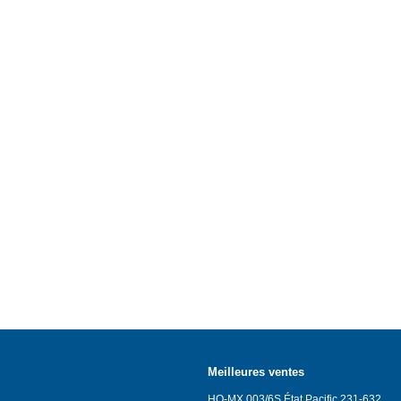
DE
EN
FR
IT
Meilleures ventes
HO-MX.003/6S État Pacific 231-632