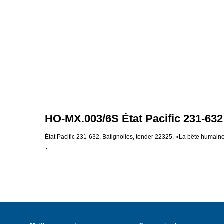
HO-MX.003/6S État Pacific 231-632
État Pacific 231-632, Batignolles, tender 22325, «La bête humain
DE
EN
FR
IT