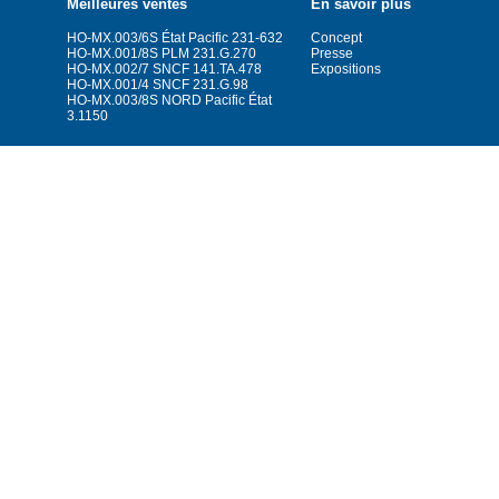
Meilleures ventes
En savoir plus
HO-MX.003/6S État Pacific 231-632
Concept
HO-MX.001/8S PLM 231.G.270
Presse
HO-MX.002/7 SNCF 141.TA.478
Expositions
HO-MX.001/4 SNCF 231.G.98
HO-MX.003/8S NORD Pacific État
3.1150